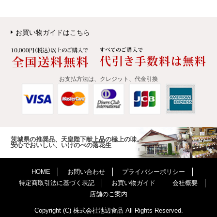
お買い物ガイドはこちら
お支払方法は、クレジット、代金引換
茨城県の推奨品、天皇陛下献上品の極上の味。
安心でおいしい、いけのべの落花生
HOME
お問い合わせ
プライバシーポリシー
特定商取引法に基づく表記
お買い物ガイド
会社概要
店舗のご案内
Copyright (C) 株式会社池辺食品 All Rights Reserved.