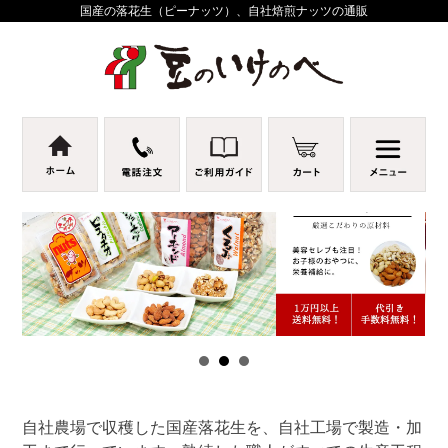
国産の落花生（ピーナッツ）、自社焙煎ナッツの通販
自社農場で収穫した国産落花生を、自社工場で製造・加